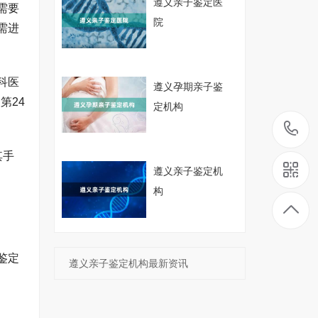
遵义亲子鉴定医
需要
院
需进
科医
遵义孕期亲子鉴
第24
定机构
其手
遵义亲子鉴定机
构
鉴定
遵义亲子鉴定机构最新资讯