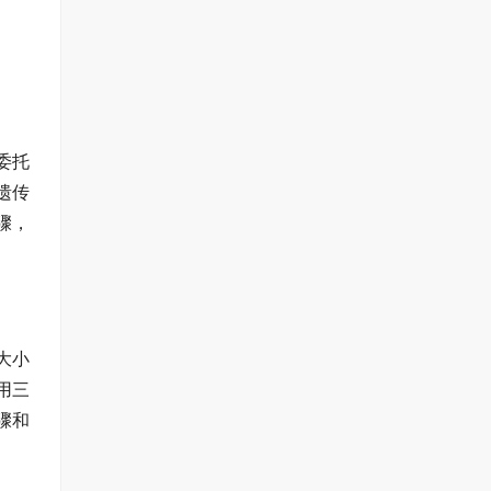
委托
遗传
骤，
大小
用三
骤和