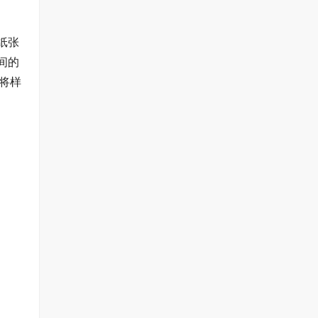
纸张
间的
将样