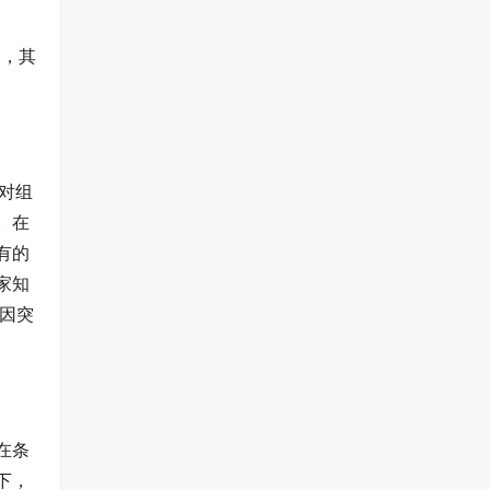
属，其
对组
。在
有的
家知
基因突
在条
下，