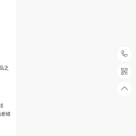
品之
结
的差错